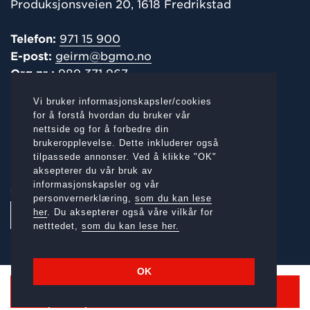
Produksjonsveien 20, 1618 Fredrikstad
Telefon:
971 15 900
E-post:
geirm@bgmo.no
Org.nr.:
989 371 967
Vi bruker informasjonskapsler/cookies
POST-/
FAKTURAADRESSE
for å forstå hvordan du bruker vår
nettside og for å forbedre din
Produksjonsveien 20, 1618 Fredrikstad
brukeropplevelse. Dette inkluderer også
tilpassede annonser. Ved å klikke "OK"
aksepterer du vår bruk av
informasjonskapsler og vår
SOSIALE MEDIER:
personvernerklæring,
som du kan lese
her
. Du aksepterer også våre vilkår for
netttedet,
som du kan lese her.
OK